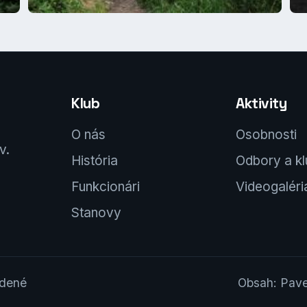
Klub
Aktivity
O nás
Osobnosti
v.
História
Odbory a k
Funkcionári
Videogaléri
Stanovy
adené
Obsah: Pave