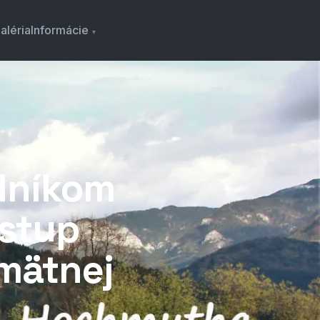
aléria
Informácie
odníkom
stup
mätnej