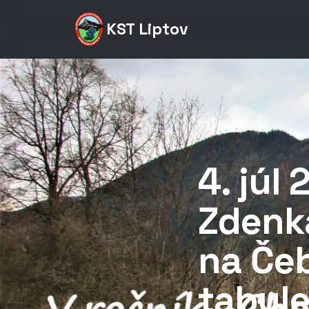
KST Liptov
4. júl
Zdenk
na Čeb
tabul