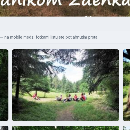
— na mobile medzi fotkami listujete potiahnutím prsta.