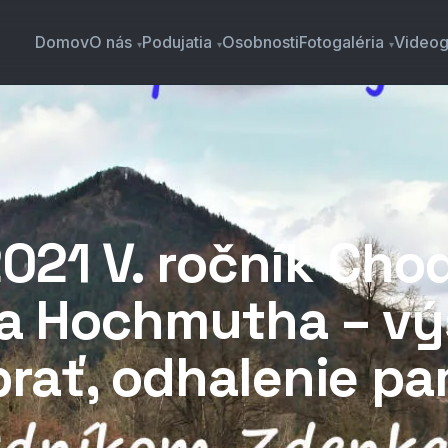
Domov
O nás
Podujatia
Osobnosti
Fotogaléria
Videog
 2021 V. ročník Ch
a Hochmutha – vý
rať, odhalenie pa
e