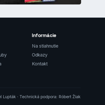
Informácie
Na stiahnutie
luby
Odkazy
a
Kontakt
l Lupták · Technická podpora: Róbert Žiak