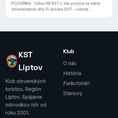
POZVÁNKA Výbor RR KST-L Vás pozýva na Valné
zhromaždenie dňa 21. januára 2017 – sobota…
Klub
KST
O nás
Liptov
História
Klub slovenských
Funkcionári
turistov, Región
Stanovy
Liptov. Spájame
milovníkov hôr od
roku 2001.