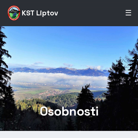
KST Liptov
☰
Osobnosti