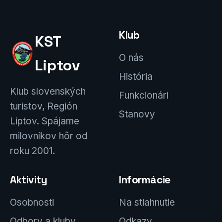
Klub
KST
O nás
Liptov
História
Klub slovenských
Funkcionári
turistov, Región
Stanovy
Liptov. Spájame
milovníkov hôr od
roku 2001.
Aktivity
Informácie
Osobnosti
Na stiahnutie
Odbory a kluby
Odkazy