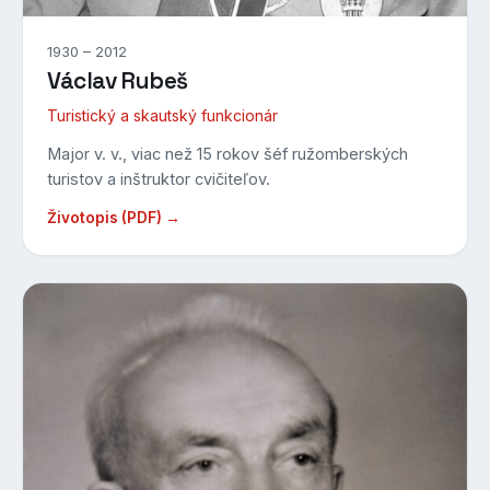
1930 – 2012
Václav Rubeš
Turistický a skautský funkcionár
Major v. v., viac než 15 rokov šéf ružomberských
turistov a inštruktor cvičiteľov.
Životopis (PDF) →