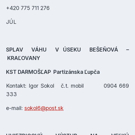
+420 775 711 276
JÚL
SPLAV VÁHU V ÚSEKU BEŠEŇOVÁ –
KRAĽOVANY
KST DARMOŠĽAP Partizánska Ľupča
Kontakt: Igor Sokol č.t. mobil 0904 669
333
e-mail:
sokol6@post.sk