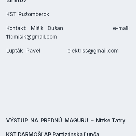
turistov
KST Ružomberok
Kontakt: Mišík Dušan e-mail:
11dmisik@gmail.com
Lupták Pavel elektriss@gmail.com
VÝSTUP NA PREDNÚ MAGURU – Nízke Tatry
KST DARMOŠĽAP Partizánska Ľupča