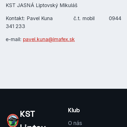
KST JASNÁ Liptovský Mikuláš
Kontakt: Pavel Kuna č.t. mobil 0944
341 233
e-mail:
pavel.kuna@imafex.sk
Klub
KST
O nás