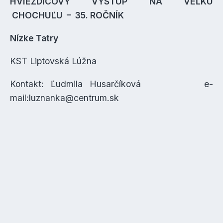
HVIEZDICOVÝ VÝSTUP NA VEĽKÚ
CHOCHUĽU – 35. ROČNÍK
Nízke Tatry
KST Liptovská Lúžna
Kontakt: Ľudmila Husarčíková e-
mail:luznanka@centrum.sk