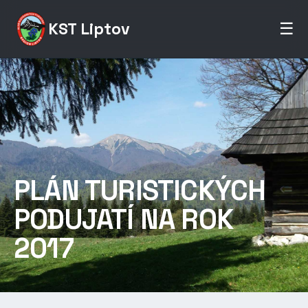
KST Liptov
☰
PLÁN TURISTICKÝCH
PODUJATÍ NA ROK
2017