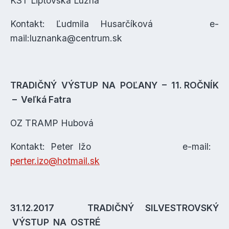
KST Liptovská Lúžna
Kontakt: Ľudmila Husarčíková e-
mail:luznanka@centrum.sk
TRADIČNÝ VÝSTUP NA POĽANY – 11. ROČNÍK
– Veľká Fatra
OZ TRAMP Hubová
Kontakt: Peter Ižo e-mail:
perter.izo@hotmail.sk
31.12.2017 TRADIČNÝ SILVESTROVSKÝ
VÝSTUP NA OSTRÉ