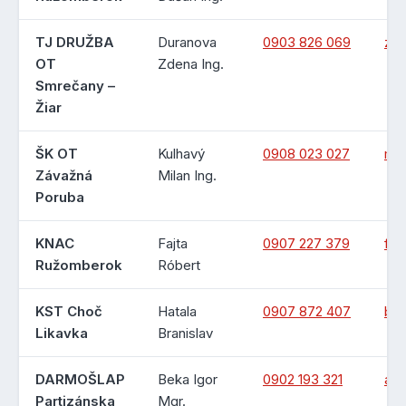
TJ DRUŽBA
Duranova
0903 826 069
zd
OT
Zdena Ing.
Smrečany –
Žiar
ŠK OT
Kulhavý
0908 023 027
mk
Závažná
Milan Ing.
Poruba
KNAC
Fajta
0907 227 379
faj
Ružomberok
Róbert
KST Choč
Hatala
0907 872 407
bra
Likavka
Branislav
DARMOŠLAP
Beka Igor
0902 193 321
aka
Partizánska
Mgr.