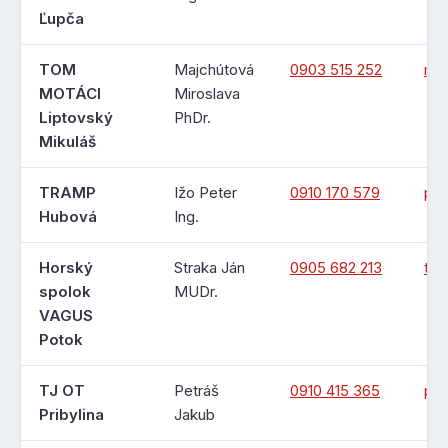
Ľupča
TOM
Majchútová
0903 515 252
ma
MOTÁCI
Miroslava
Liptovský
PhDr.
Mikuláš
TRAMP
Ižo Peter
0910 170 579
pet
Hubová
Ing.
Horský
Straka Ján
0905 682 213
tri
spolok
MUDr.
VAGUS
Potok
TJ OT
Petráš
0910 415 365
pe
Pribylina
Jakub