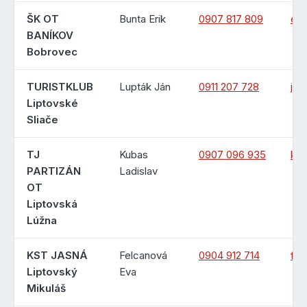
ŠK OT
Bunta Erik
0907 817 809
eri
BANÍKOV
Bobrovec
TURISTKLUB
Lupták Ján
0911 207 728
jan
Liptovské
Sliače
TJ
Kubas
0907 096 935
kub
PARTIZÁN
Ladislav
OT
Liptovská
Lúžna
KST JASNÁ
Felcanová
0904 912 714
fel
Liptovský
Eva
Mikuláš