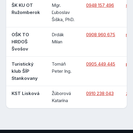
ŠK KU OT
Mgr.
0948 157 496
sis
Ružomberok
Ľuboslav
Šiška, PhD.
OŠK TO
Drdák
0908 960 675
mi
HRDOŠ
Milan
Švošov
Turistický
Tomáň
0905 449 445
pet
klub ŠÍP
Peter Ing.
Stankovany
KST Lisková
Žúborová
0910 238 043
zub
Katarína