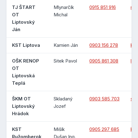
TJ ŠTART
Mlynarčík
0915 851 916
mly
OT
Michal
Liptovský
Ján
KST Liptova
Kamien Ján
0903 156 278
kst
OŠK RENOP
Sitek Pavol
0905 861 308
lu
OT
Liptovská
Teplá
ŠKM OT
Skladaný
0903 585 703
skl
Liptovský
Jozef
Hrádok
KST
Mišík
0905 297 685
kst
Ružomberok
Dušan Ing.