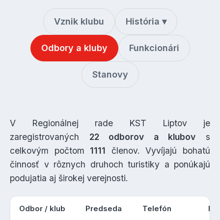
Vznik klubu
História ▾
Odbory a kluby
Funkcionári
Stanovy
V Regionálnej rade KST Liptov je
zaregistrovaných
22 odborov a klubov
s
celkovým počtom
1111
členov. Vyvíjajú bohatú
činnosť v rôznych druhoch turistiky a ponúkajú
podujatia aj širokej verejnosti.
Odbor / klub
Predseda
Telefón
E-m