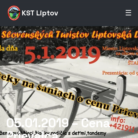
KST Liptov
☰
05.01.2019 – Cena
Prievalca