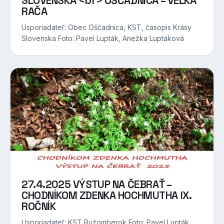
SLOVENSKA <br> OŠČADNICA – VEĽKÁ
RAČA
Usporiadateľ: Obec Oščadnica, KST, časopis Krásy
Slovenska Foto: Pavel Lupták, Anežka Luptáková
27.4.2025 VÝSTUP NA ČEBRAŤ –
CHODNÍKOM ZDENKA HOCHMUTHA IX.
ROČNÍK
Usporiadateľ: KST Ružomberok Foto: Pavel Lupták