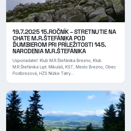
19.7.2025 15.ROČNÍK – STRETNUTIE NA
CHATE M.R.ŠTEFÁNIKA POD
ĎUMBIEROM PRI PRÍLEŽITOSTI 145.
NARODENIA M.R.ŠTEFÁNIKA
Usporiadateľ: Klub M.R.Štefánika Brezno, Klub
M.R.Štefánika Lipt. Mikuláš, KST, Mesto Brezno, Obec
Podbrezová, HZS Nízke Tatry…