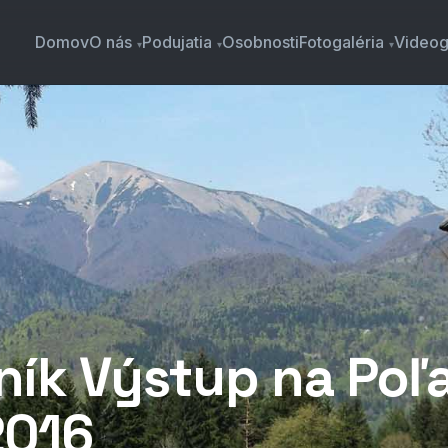
Domov
O nás
Podujatia
Osobnosti
Fotogaléria
Videog
ník Výstup na Poľ
2016