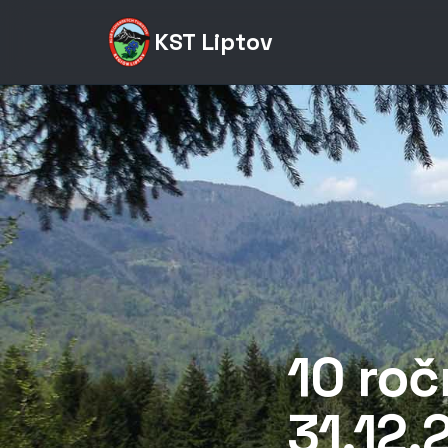
KST Liptov
10 roč
31.12.