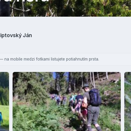
Liptovský Ján
— na mobile medzi fotkami listujete potiahnutím prsta.