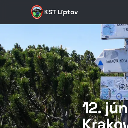
KST Liptov
12. jú
Krako