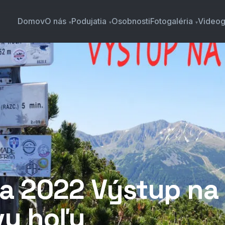
Domov
O nás
Podujatia
Osobnosti
Fotogaléria
Videog
na 2022 Výstup na
vu hoľu