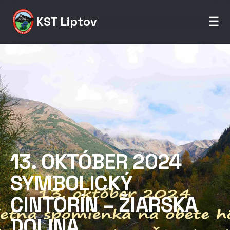
KST Liptov
☰
13. OKTÓBER 2024
SYMBOLICKÝ
CINTORÍN – ŽIARSKA
DOLINA