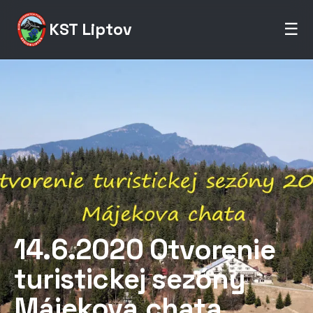
KST Liptov
☰
14.6.2020 Otvorenie
turistickej sezóny
Májekova chata