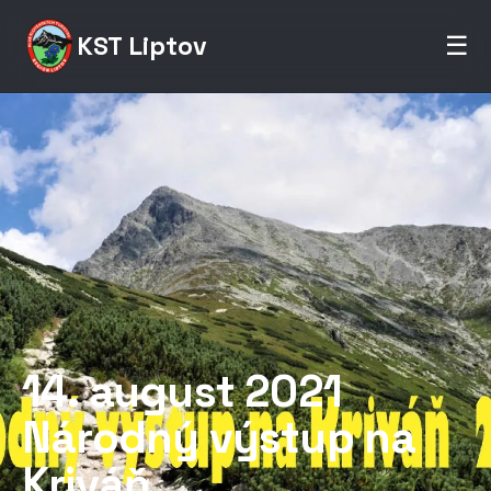
KST Liptov
☰
14. august 2021
Národný výstup na
Kriváň