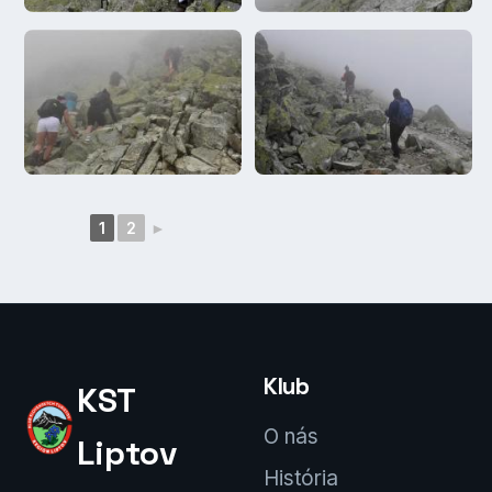
1
2
►
Klub
KST
O nás
Liptov
História