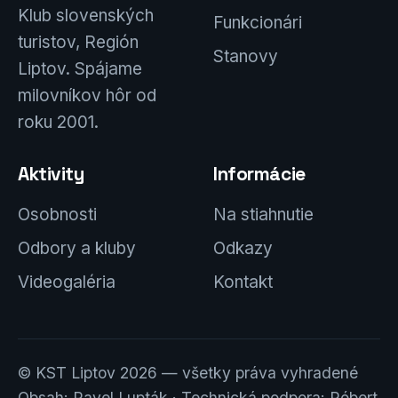
Klub slovenských
Funkcionári
turistov, Región
Stanovy
Liptov. Spájame
milovníkov hôr od
roku 2001.
Aktivity
Informácie
Osobnosti
Na stiahnutie
Odbory a kluby
Odkazy
Videogaléria
Kontakt
© KST Liptov 2026 — všetky práva vyhradené
Obsah: Pavel Lupták · Technická podpora: Róbert