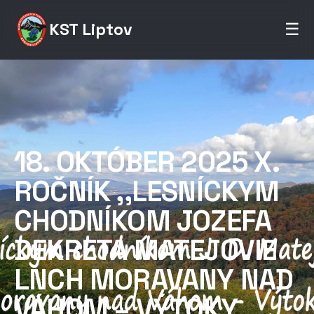
KST Liptov
☰
18. OKTÓBER 2025 X.
ROČNÍK ,,LESNÍCKYM
CHODNÍKOM JOZEFA
DEKRETA MATEJOVIE
LNCH MORAVANY NAD
VÁHOM – VÝTOKY