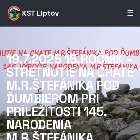
KST Liptov
☰
19.7.2025 15.ROČNÍK –
STRETNUTIE NA CHATE
M.R.ŠTEFÁNIKA POD
ĎUMBIEROM PRI
PRÍLEŽITOSTI 145.
NARODENIA
M.R.ŠTEFÁNIKA