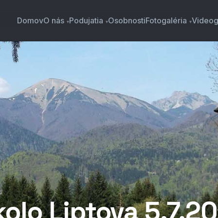
Domov
O nás
Podujatia
Osobnosti
Fotogaléria
Videog
olo Liptova 5.7.2