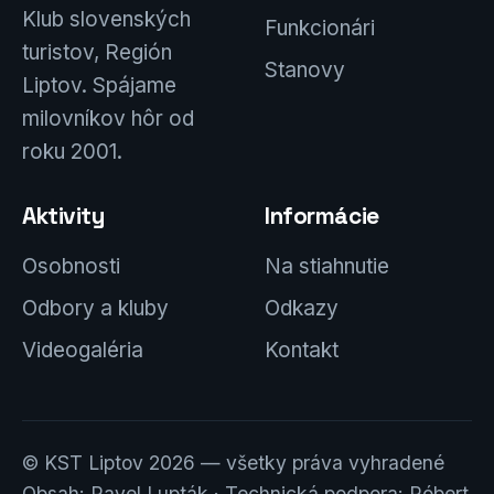
Klub slovenských
Funkcionári
turistov, Región
Stanovy
Liptov. Spájame
milovníkov hôr od
roku 2001.
Aktivity
Informácie
Osobnosti
Na stiahnutie
Odbory a kluby
Odkazy
Videogaléria
Kontakt
© KST Liptov 2026 — všetky práva vyhradené
Obsah: Pavel Lupták · Technická podpora: Róbert