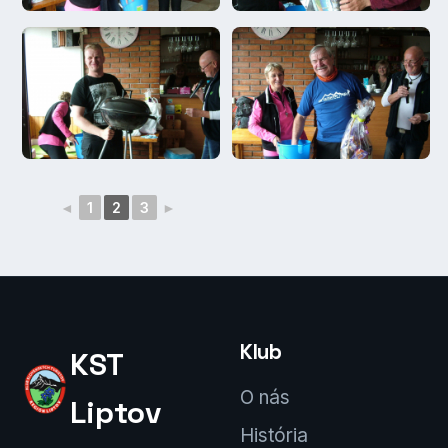
◄
1
2
3
►
Klub
KST
O nás
Liptov
História