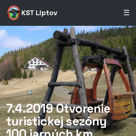
KST Liptov
☰
7.4.2019 Otvorenie
turistickej sezóny
100 jarných km