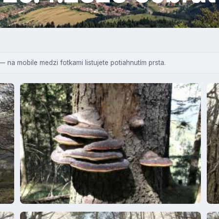
— na mobile medzi fotkami listujete potiahnutím prsta.