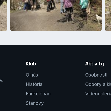
Klub
Aktivity
O nás
Osobnosti
v.
História
Odbory a k
Funkcionári
Videogaléri
Stanovy