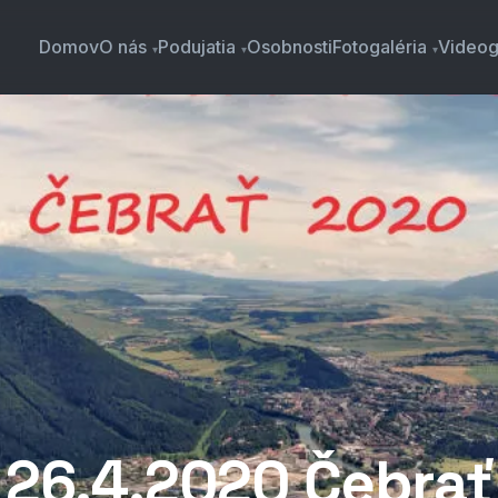
Domov
O nás
Podujatia
Osobnosti
Fotogaléria
Videog
26.4.2020 Čebrať