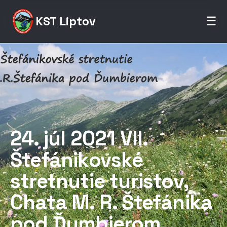
KST Liptov
☰
24. júl 2021 VII.
Štefánikovské
stretnutie turistov,
Chata M. R. Štefánika
pod Ďumbierom