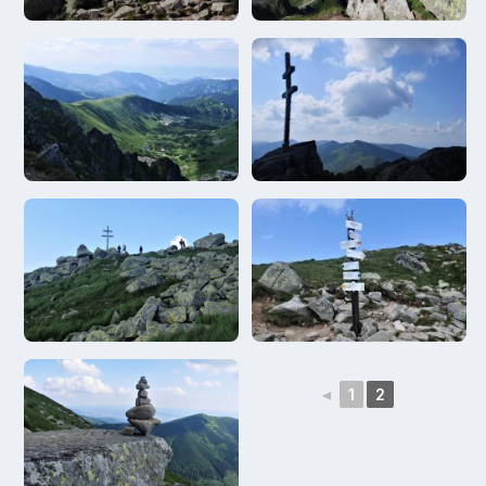
◄
1
2