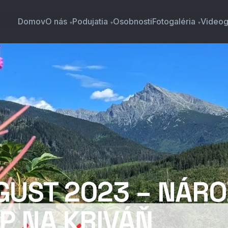
Domov
O nás
Podujatia
Osobnosti
Fotogaléria
Videog
UGUST 2023 – NÁR
P NA KRIVÁŇ