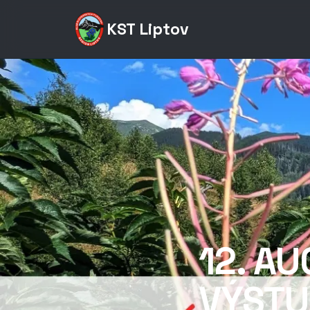
KST Liptov
12. A
VÝSTU