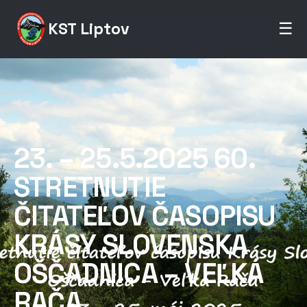
KST Liptov
☰
23. – 25.5.2025 60.
STRETNUTIE
ČITATEĽOV ČASOPISU
KRÁSY SLOVENSKA
OŠČADNICA – VEĽKÁ
RAČA