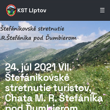
KST Liptov
☰
24. júl 2021 VII.
Štefánikovské
stretnutie turistov,
Chata M. R. Štefánika
pod Ďumbierom