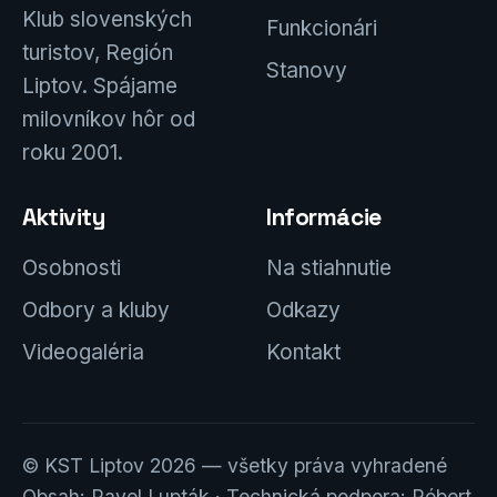
Klub slovenských
Funkcionári
turistov, Región
Stanovy
Liptov. Spájame
milovníkov hôr od
roku 2001.
Aktivity
Informácie
Osobnosti
Na stiahnutie
Odbory a kluby
Odkazy
Videogaléria
Kontakt
© KST Liptov 2026 — všetky práva vyhradené
Obsah: Pavel Lupták · Technická podpora: Róbert