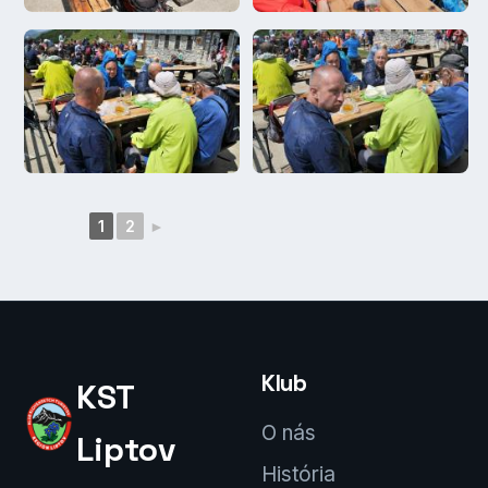
1
2
►
Klub
KST
O nás
Liptov
História