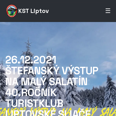
KST Liptov
☰
26.12.2021
ŠTEFANSKÝ VÝSTUP
NA MALÝ SALATÍN
40.ROČNÍK
TURISTKLUB
LIPTOVSKÉ SLIAČE