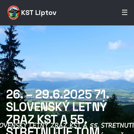
KST Liptov
☰
26. – 29.6.2025 71.
SLOVENSKÝ LETNÝ
ZRAZ KST A 55.
STRETNUTIE TOM