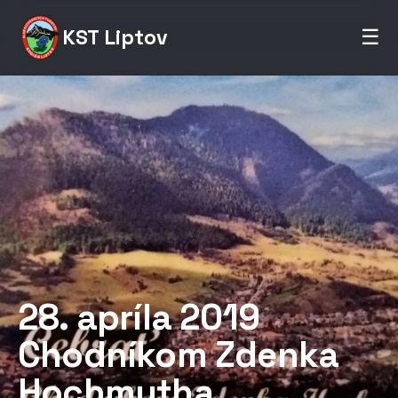
KST Liptov
☰
28. apríla 2019
Chodníkom Zdenka
Hochmutha