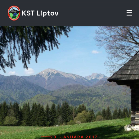
KST Liptov
☰
29. JANUÁRA 2017