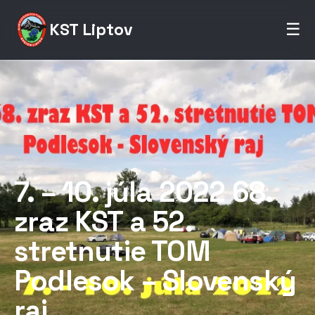
KST Liptov
☰
7. – 10. júla 2022 68.
zraz KST a 52.
stretnutie TOM
Podlesok – Slovenský
raj