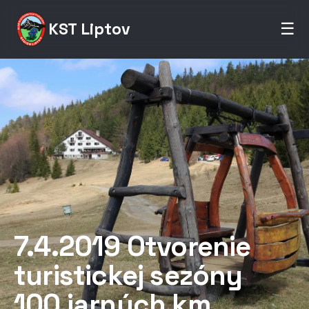
KST Liptov
☰
7.4.2019 Otvorenie
turistickej sezóny
100 jarných km