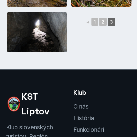
◄
1
2
3
Klub
KST
O nás
Liptov
História
Klub slovenských
Funkcionári
turistov, Región