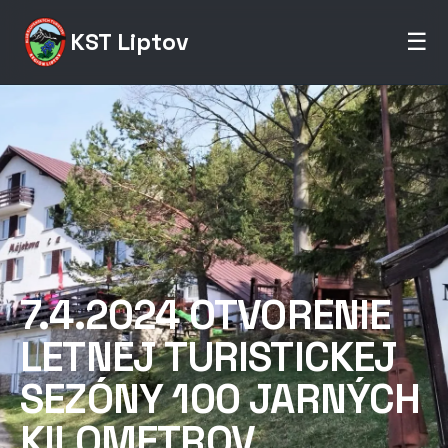
KST Liptov
☰
7.4.2024 OTVORENIE
LETNEJ TURISTICKEJ
SEZÓNY 100 JARNÝCH
KILOMETROV