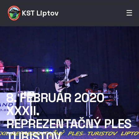
KST Liptov
☰
8. FEBRUÁR 2020
XXXII.
REPREZENTAČNÝ PLES
TURISTOV