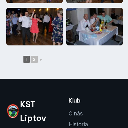
1
2
►
Klub
KST
O nás
Liptov
História