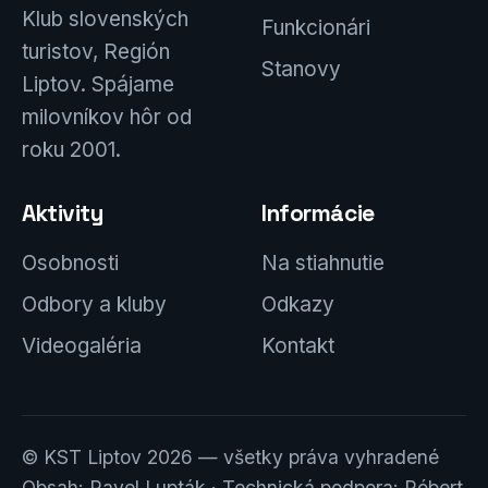
Klub slovenských
Funkcionári
turistov, Región
Stanovy
Liptov. Spájame
milovníkov hôr od
roku 2001.
Aktivity
Informácie
Osobnosti
Na stiahnutie
Odbory a kluby
Odkazy
Videogaléria
Kontakt
© KST Liptov 2026 — všetky práva vyhradené
Obsah: Pavel Lupták · Technická podpora: Róbert