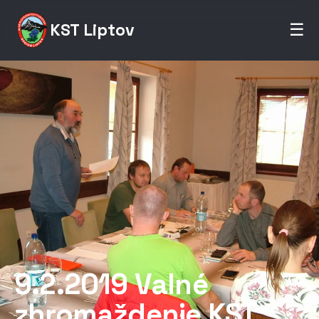
KST Liptov
☰
9.2.2019 Valné
zhromaždenie KST