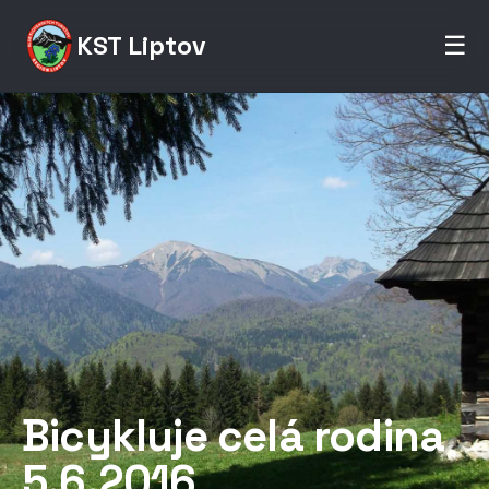
KST Liptov
☰
Bicykluje celá rodina
5.6.2016