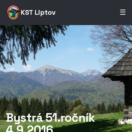
KST Liptov
☰
Bystrá 51.ročník
4.9.2016