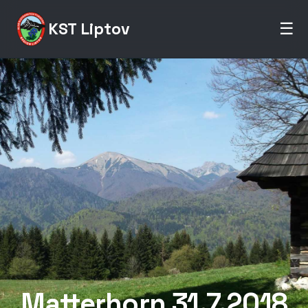
KST Liptov
☰
Matterhorn 31.7.2018