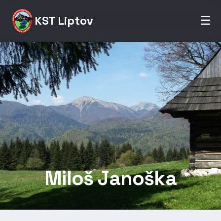
KST Liptov
☰
Miloš Janoška