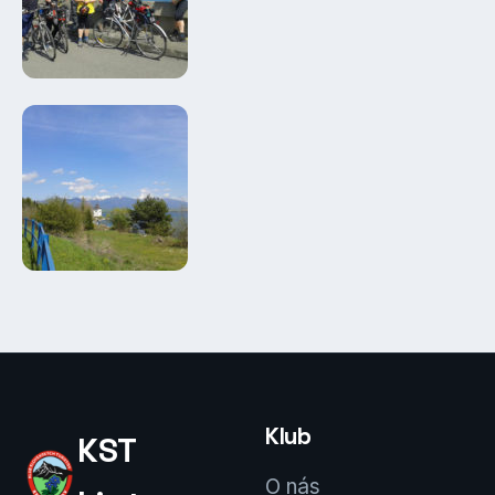
Klub
KST
O nás