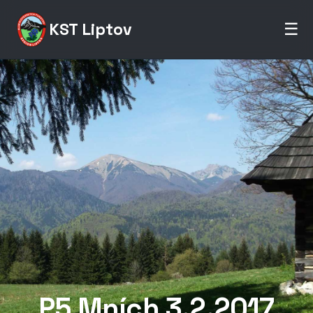
KST Liptov
☰
P5 Mních 3.2.2017