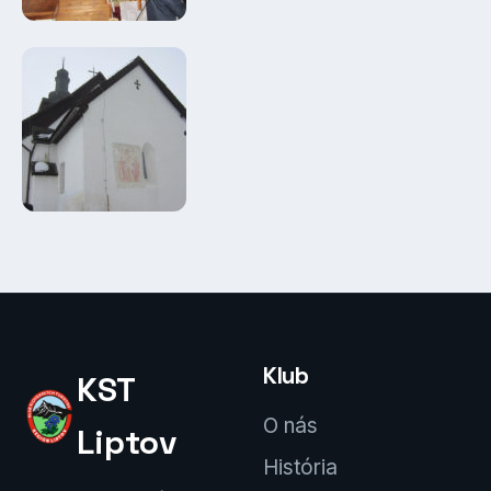
Klub
KST
O nás
Liptov
História