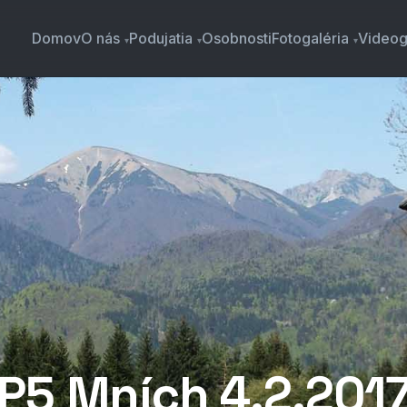
Domov
O nás
Podujatia
Osobnosti
Fotogaléria
Videog
P5 Mních 4.2.201