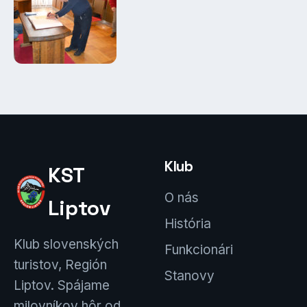
Klub
KST
O nás
Liptov
História
Klub slovenských
Funkcionári
turistov, Región
Stanovy
Liptov. Spájame
milovníkov hôr od