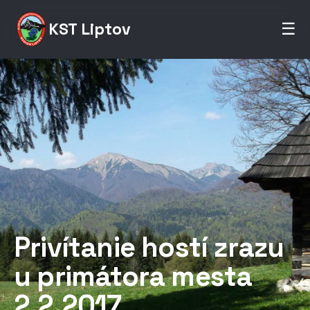
KST Liptov
☰
Privítanie hostí zrazu
u primátora mesta
2.2.2017