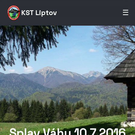
KST Liptov
☰
Splav Váhu 10.7.2016