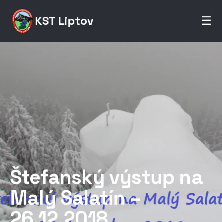
KST Liptov
☰
Štefanský výstup na
Malý Salatín –
26.12.2018