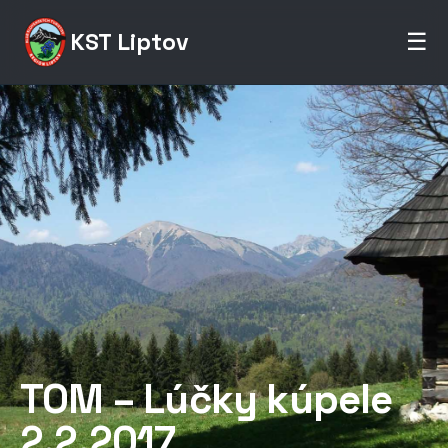
KST Liptov
☰
TOM – Lúčky kúpele
2.2.2017