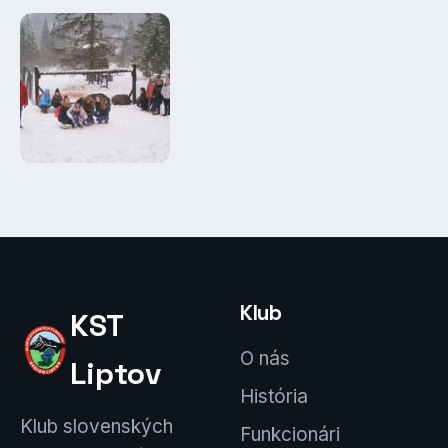
Klub
KST
O nás
Liptov
História
Klub slovenských
Funkcionári