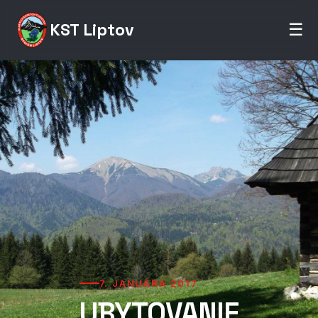
KST Liptov
☰
7. JANUÁRA 2017
UBYTOVANIE