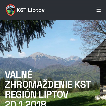
KST Liptov
☰
VALNÉ
ZHROMAŽDENIE KST
REGIÓN LIPTOV
20.1.2018