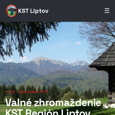
KST Liptov
☰
3. JANUÁRA 2017
Valné zhromaždenie
KST Región Liptov