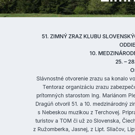
51. ZIMNÝ ZRAZ KLUBU SLOVENSK
ODDI
10. MEDZINÁROD
25. – 2
O
Slávnostné otvorenie zrazu sa konalo vo
Tentoraz organizáciu zrazu zabezpeč
prítomných starostom Ing. Mariánom Ple
Dragúň otvoril 51. a 10. medzinárodný zi
s Nebeskou muzikou z Terchovej. Pripra
turistov a TOM či už zo Slovenska, Čiech 
z Ružomberka, Jasnej, z Lipt. Sliačov, Li