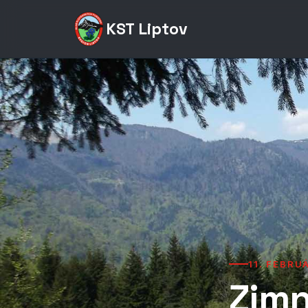
KST Liptov
11. FEBRU
Zimn