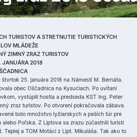
ÝCH TURISTOV A STRETNUTIE TURISTICKÝCH
ELOV MLÁDEŽE
NÝ ZIMNÝ ZRAZ TURISTOV
8. JANUÁRA 2018
ŠČADNICA
 štvrtok 25. januára 2018 na Námestí M. Bernáta.
ovala obec Oščadnica na Kysuciach. Po uvítaní
vkom, vystúpili hostia a predseda KST Ing. Peter
mný zraz turistov. Po otvorení pokračovala zábava
vené bolo množstvo lyžiarskych a peších túr pre
alebo Poľska. Z Liptova sa zrazu zúčastnili turisti
pt. Teplej a TOM Motáci z Lipt. Mikuláša. Tak ako to