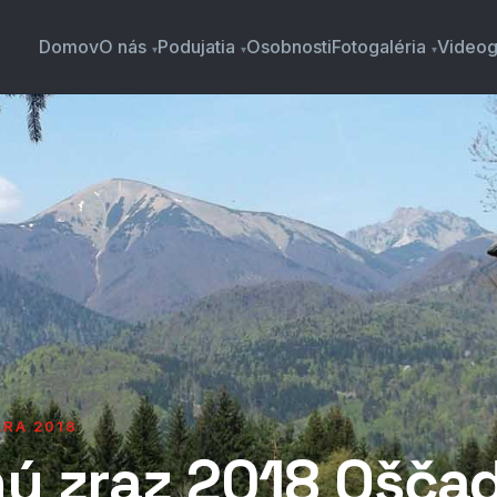
Domov
O nás
Podujatia
Osobnosti
Fotogaléria
Videog
ÁRA 2018
ý zraz 2018 Ošča