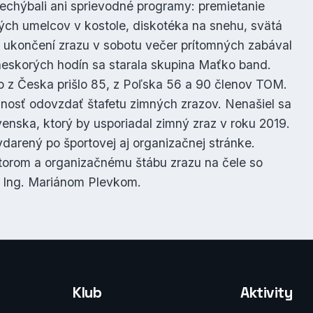
echýbali ani sprievodné programy: premietanie
ých umelcov v kostole, diskotéka na snehu, svätá
o ukončení zrazu v sobotu večer prítomných zabával
neskorých hodín sa starala skupina Maťko band.
o z Česka prišlo 85, z Poľska 56 a 90 členov TOM.
žnosť odovzdať štafetu zimných zrazov. Nenašiel sa
venska, ktorý by usporiadal zimný zraz v roku 2019.
arený po športovej aj organizačnej stránke.
torom a organizačnému štábu zrazu na čele so
 Ing. Mariánom Plevkom.
Klub
Aktivity