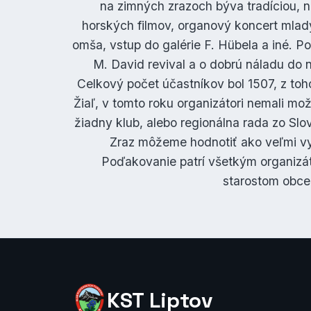
na zimných zrazoch býva tradíciou, n
horských filmov, organový koncert mlad
omša, vstup do galérie F. Hübela a iné. P
M. David revival a o dobrú náladu do 
Celkový počet účastníkov bol 1507, z toh
Žiaľ, v tomto roku organizátori nemali mo
žiadny klub, alebo regionálna rada zo Slo
Zraz môžeme hodnotiť ako veľmi vyd
Poďakovanie patrí všetkým organizá
starostom obce
KST Liptov