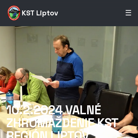
KST Liptov
☰
10.2.2024 VALNÉ
ZHROMAŽDENIE KST
REGIÓN LIPTOV