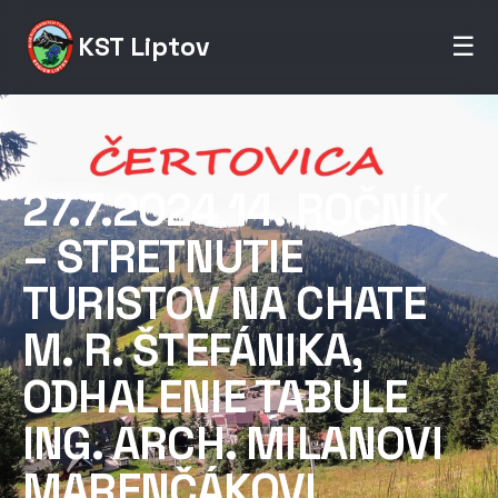
KST Liptov
☰
27.7.2024 14. ROČNÍK
– STRETNUTIE
TURISTOV NA CHATE
M. R. ŠTEFÁNIKA,
ODHALENIE TABULE
ING. ARCH. MILANOVI
MARENČÁKOVI