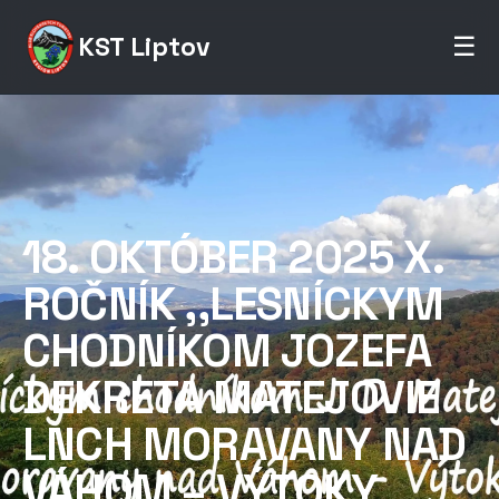
KST Liptov
☰
18. OKTÓBER 2025 X.
ROČNÍK ,,LESNÍCKYM
CHODNÍKOM JOZEFA
DEKRETA MATEJOVIE
LNCH MORAVANY NAD
VÁHOM – VÝTOKY